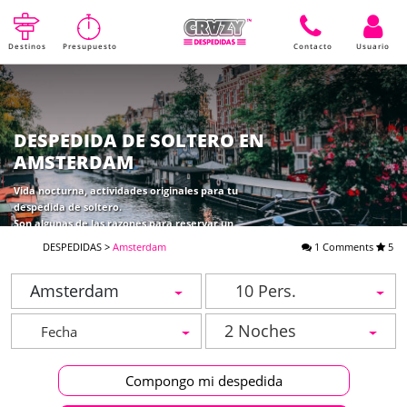
Destinos
Presupuesto
Contacto
Usuario
DESPEDIDA DE SOLTERO EN
AMSTERDAM
Vida nocturna, actividades originales para tu
despedida de soltero.
Son algunas de las razones para reservar un
Amsterdam despedidas. Seguir leyendo para descubrir
DESPEDIDAS
>
Amsterdam
1 Comments
5
mas información
Amsterdam
10 Pers.
2 Noches
Compongo mi despedida