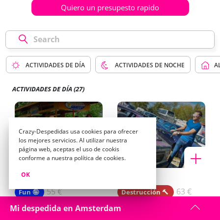
Quiero un presupesto rapido
ACTIVIDADES DE DÍA
ACTIVIDADES DE NOCHE
A
ACTIVIDADES DE DÍA
(27)
Crazy-Despedidas usa cookies para ofrecer
los mejores servicios. Al utilizar nuestra
página web, aceptas el uso de cookis
conforme a nuestra política de cookies.
OK
Beer Bike
Car Smash
55 €
63 €
Fun 🤪
Destrucción 🔨
Mi despedida en Amsterdam