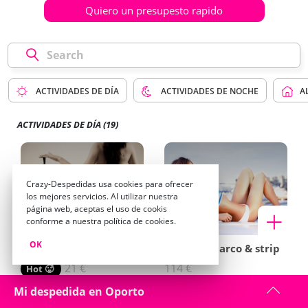
Quiero un presupesto rapido
ACTIVIDADES DE DÍA
ACTIVIDADES DE NOCHE
A
ACTIVIDADES DE DÍA
(19)
Crazy-Despedidas usa cookies para ofrecer
los mejores servicios. Al utilizar nuestra
página web, aceptas el uso de cookis
conforme a nuestra política de cookies.
OK
Striptease a domicilio
Paseo en barco & strip
21 €
114 €
Hot 🥵
Mi despedida en Oporto