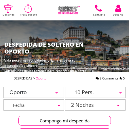
Destinos
Presupuesto
Contacto
Usuario
DESPEDIDA DE SOLTERO EN
OPORTO
Vida nocturna, actividades originales para tu
despedida de soltero.
Son algunas de las razones para reservar un Oporto
despedidas. Seguir leyendo para descubrir mas
DESPEDIDAS
>
Oporto
2 Comments
5
información
Oporto
10 Pers.
2 Noches
Compongo mi despedida