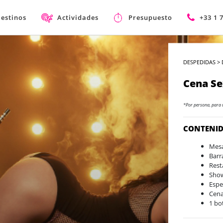
estinos
Actividades
Presupuesto
+33 1 
DESPEDIDAS
>
Cena S
*Por persona, para 
CONTENI
Mesa
Barr
Rest
Show
Espe
Cena
1 bo
1 bo
Refr