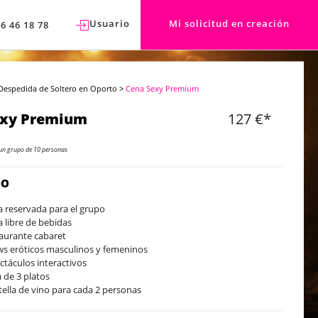
Usuario
Mi solicitud en creación
76 46 18 78
Despedida de Soltero en Oporto
>
Cena Sexy Premium
exy Premium
127 €*
un grupo de 10 personas
DO
 reservada para el grupo
a libre de bebidas
aurante cabaret
s eróticos masculinos y femeninos
ctáculos interactivos
 de 3 platos
tella de vino para cada 2 personas
tella de agua para cada 2 personas
escos y café