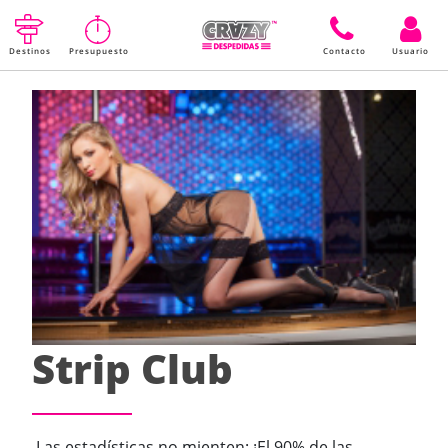
Destinos
Presupuesto
Contacto
Usuario
Strip Club
Las estadísticas no mienten: ¡El 90% de las