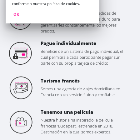
conforme a nuestra política de cookies.
Buen Precio
Somos los pioneros de las despedidas de
OK
solteros en Francia, y trabajamos duro para
garantizarles constantemente los mejores
precios.
Pague individualmente
Beneficie de un sistema de pago individual, el
cual permitirá a cada participante pagar sur
parte con su propia tarjeta de crédito.
Turismo francés
Somos una agencia de viajes domiciliada en
Francia con un servicio fluido y confiable.
Tenemos una película
Nuestra historia ha inspirado la película
francesa 'Budapest', estrenada en 2018.
Destinación en la cual somos expertos.