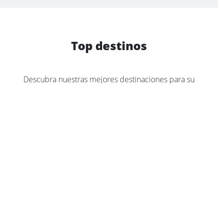
Top destinos
Descubra nuestras mejores destinaciones para su
despedida de soltero.
Con nuestras 77 destinaciones por toda Europa,
encontrará la mejor idea para vuestra despedida
de soltero.