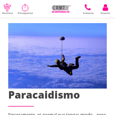
Destinos
Presupuesto
Contacto
Usuario
Paracaidismo
Sinceramente, es normal que tengas miedo... pero