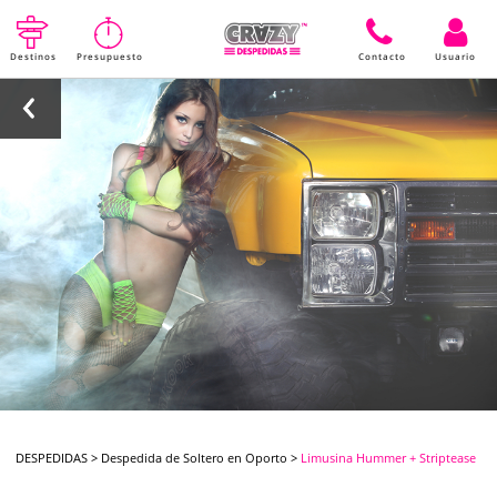
Destinos
Presupuesto
Contacto
Usuario
DESPEDIDAS
>
Despedida de Soltero en Oporto
>
Limusina Hummer + Striptease