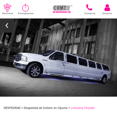
Destinos
Presupuesto
Contacto
Usuario
DESPEDIDAS
>
Despedida de Soltero en Oporto
>
Limusina Chrysler