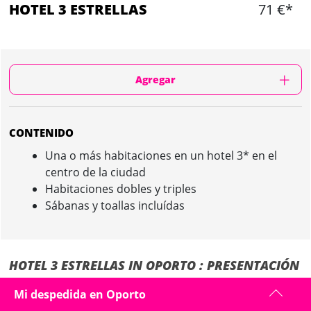
HOTEL 3 ESTRELLAS
71 €*
Agregar
CONTENIDO
Una o más habitaciones en un hotel 3* en el
centro de la ciudad
Habitaciones dobles y triples
Sábanas y toallas incluídas
HOTEL 3 ESTRELLAS IN OPORTO : PRESENTACIÓN
Nuestros hoteles socios están situados en el mismo centro de Oporto,
Mi despedida en Oporto
al lado de los principales puntos turísticos de la ciudad.