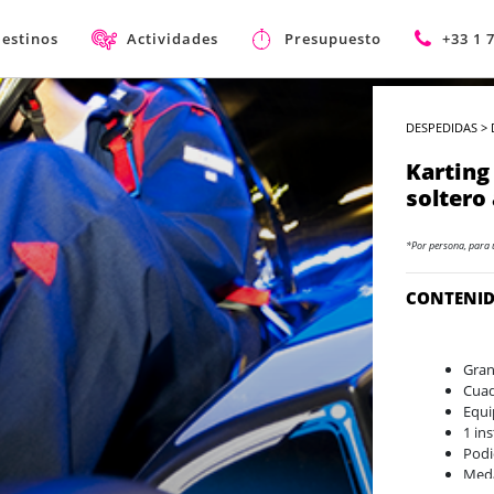
estinos
Actividades
Presupuesto
+33 1 
DESPEDIDAS
>
Karting
soltero
*Por persona, para 
CONTENI
Gran
Cuad
Equi
1 ins
Podi
Meda