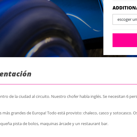
Cham
1 ce
ADDITION
6 pe
escoger u
sentación
ro de la ciudad al circuito. Nuestro chofer habla inglés. Se necesitan 6 pe
 más grandes de Europa! Todo está provisto: chaleco, casco y sotocasco. O
queña pista de bolos, maquinas árcade y un restaurant bar.