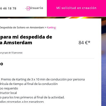
Usuario
Mi solicitud en creación
76 46 18 78
Despedida de Soltero en Amsterdam
>
Karting
 para mi despedida de
 a Amsterdam
84 €*
un grupo de 10 personas
DO
 Premio de Karting de 3 x 10 min de conducción por persona
rícula de tiempo al final de la conducción
po requerido
tructor local
o para los tres primeros al final de la actividad.
llas otorgadas a los ganadores