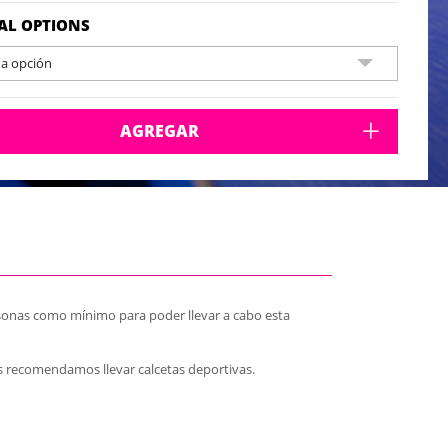
pán para el ganador
rveza ofrecida al ganador
AL OPTIONS
rsonas mínimo
na opción
AGREGAR
rsonas como mínimo para poder llevar a cabo esta
s recomendamos llevar calcetas deportivas.