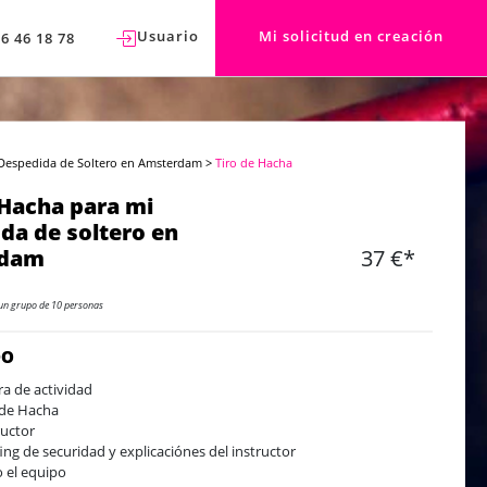
Usuario
Mi solicitud en creación
76 46 18 78
Despedida de Soltero en Amsterdam
>
Tiro de Hacha
 Hacha para mi
da de soltero en
rdam
37 €*
un grupo de 10 personas
DO
ra de actividad
 de Hacha
ructor
fing de securidad y explicaciónes del instructor
 el equipo