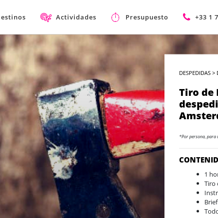
estinos
Actividades
Presupuesto
+33 1 
DESPEDIDAS
>
Tiro de
despedi
Amste
*Por persona, para 
CONTENI
1 ho
Tiro
Inst
Brie
Todo