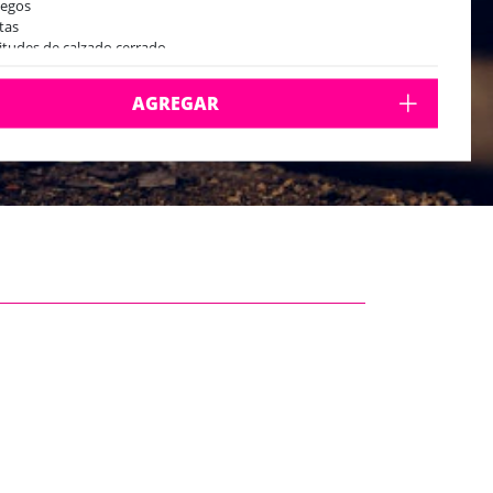
uegos
stas
citudes de calzado cerrado
AGREGAR