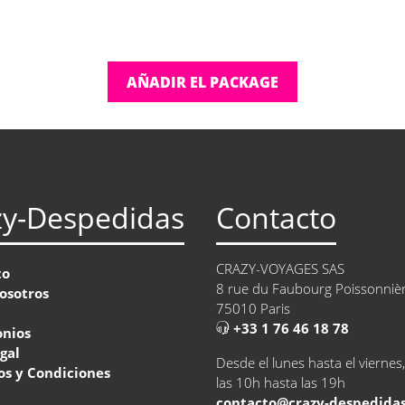
AÑADIR EL PACKAGE
zy-Despedidas
Contacto
CRAZY-VOYAGES SAS
to
8 rue du Faubourg Poissonniè
osotros
75010 Paris
+33 1 76 46 18 78
onios
egal
Desde el lunes hasta el viernes
s y Condiciones
las 10h hasta las 19h
contacto@crazy-despedida