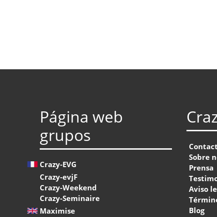
Página web
Cra
grupos
Contac
Sobre n
Crazy-EVG
Prensa
Crazy-evjF
Testim
Crazy-Weekend
Aviso l
Crazy-Seminaire
Término
Blog
Maximise