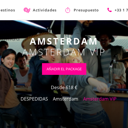
estinos
Actividades
Presupuesto
+33 1 
AMSTERDAM
AMSTERDAM VIP
AÑADIR EL PACKAGE
Desde 618 €
DESPEDIDAS
>
Amsterdam
>
Amsterdam VIP