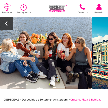
Destinos
Presupuesto
Contacto
Usuario
DESPEDIDAS
>
Despedida de Soltero en Amsterdam
>
Crucero, Pizza & Bebidas