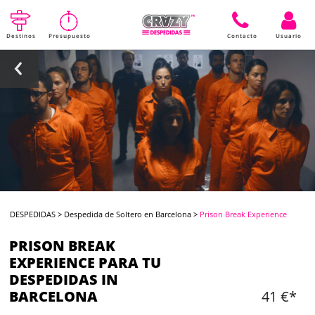
Destinos
Presupuesto
Contacto
Usuario
DESPEDIDAS
>
Despedida de Soltero en Barcelona
>
Prison Break Experience
PRISON BREAK
EXPERIENCE PARA TU
DESPEDIDAS IN
BARCELONA
41 €*