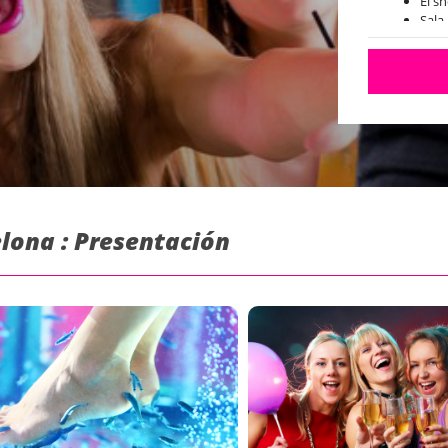
El s
Sala
celona : Presentación