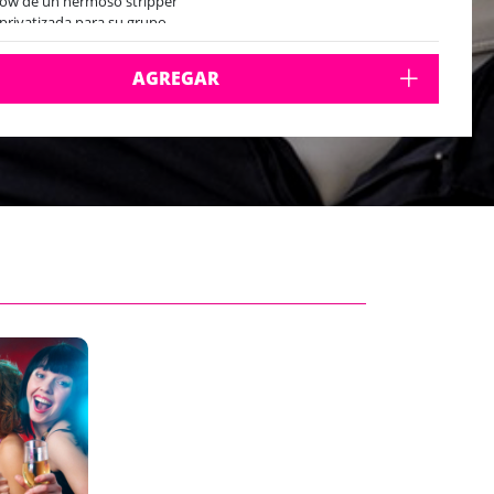
how de un hermoso stripper
 privatizada para su grupo
AGREGAR