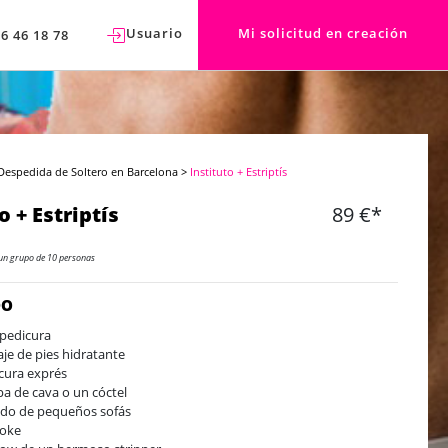
Usuario
Mi solicitud en creación
76 46 18 78
Despedida de Soltero en Barcelona
>
Instituto + Estriptís
o + Estriptís
89 €*
un grupo de 10 personas
DO
 pedicura
je de pies hidratante
cura exprés
pa de cava o un cóctel
ido de pequeños sofás
aoke