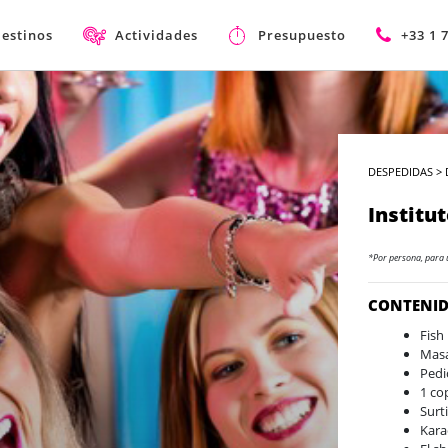
estinos
Actividades
Presupuesto
+33 1 
DESPEDIDAS
>
Institut
*Por persona, para 
CONTENI
Fish
Masa
Pedi
1 co
Surt
Kar