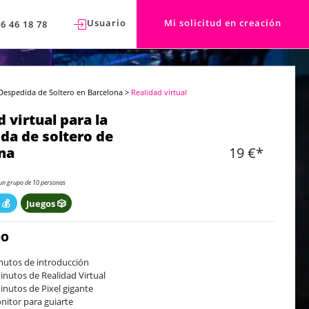
Usuario
Mi solicitud en creación
76 46 18 78
Despedida de Soltero en Barcelona
>
Realidad virtual
 virtual para la
da de soltero de
na
19 €*
un grupo de 10 personas
 💰
Juegos 🎲
DO
nutos de introducción
inutos de Realidad Virtual
inutos de Pixel gigante
nitor para guiarte