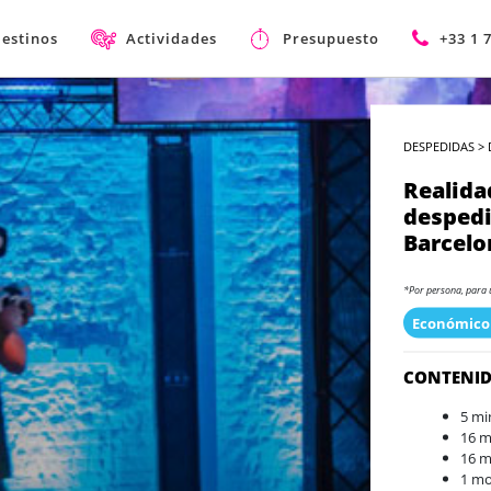
estinos
Actividades
Presupuesto
+33 1 
DESPEDIDAS
>
Realidad
despedi
Barcelo
*Por persona, para 
Económico
CONTENI
5 mi
16 m
16 m
1 mo