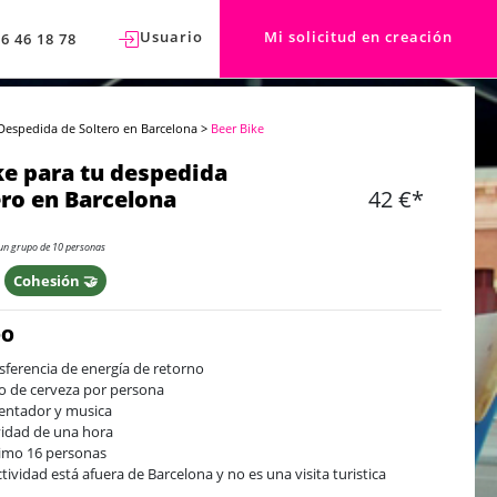
Usuario
Mi solicitud en creación
76 46 18 78
Despedida de Soltero en Barcelona
>
Beer Bike
ke para tu despedida
ero en Barcelona
42 €*
un grupo de 10 personas
Cohesión 🤝
DO
sferencia de energía de retorno
tro de cerveza por persona
entador y musica
vidad de una hora
mo 16 personas
ctividad está afuera de Barcelona y no es una visita turistica