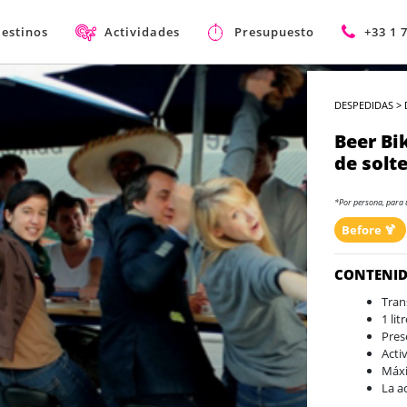
estinos
Actividades
Presupuesto
+33 1 
DESPEDIDAS
>
Beer Bi
de solt
*Por persona, para 
Before 🍹
CONTENI
Tran
1 li
Pres
Acti
Máxi
La a