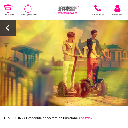
Destinos
Presupuesto
Contacto
Usuario
DESPEDIDAS
>
Despedida de Soltero en Barcelona
>
Segway