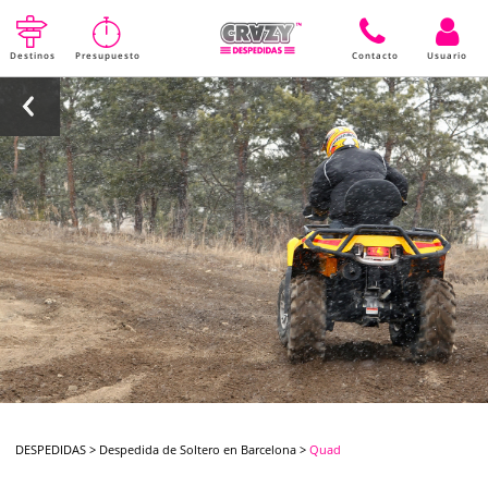
Destinos
Presupuesto
Contacto
Usuario
DESPEDIDAS
>
Despedida de Soltero en Barcelona
>
Quad