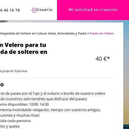
Usuario
Mi solicitud en creación
76 46 18 78
Despedida de Soltero en Lisboa: Ideas, Actividades y Packs
>
Paseo en Velero
n Velero para tu
da de soltero en
40 €*
un grupo de 10 personas
DO
ras de paseo por el Tajo y el océano a bordo de nuestro velero
tán (vosotros solo tendréis que disfrutar del paseo)
rios disponibles: 10:00, 14:30
riencia inolvidable: relajación, tiempo con vuestros amigos,
uzones y muchas risas!
bida cada persona
izo y queso