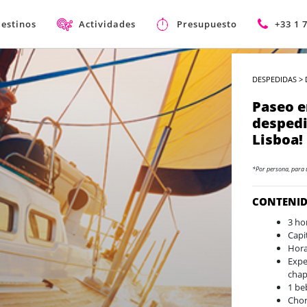
estinos
Actividades
Presupuesto
+33 1 
DESPEDIDAS
>
Paseo e
despedi
Lisboa!
*Por persona, para 
CONTENI
3 ho
Capi
Hora
Expe
chap
1 be
Chor