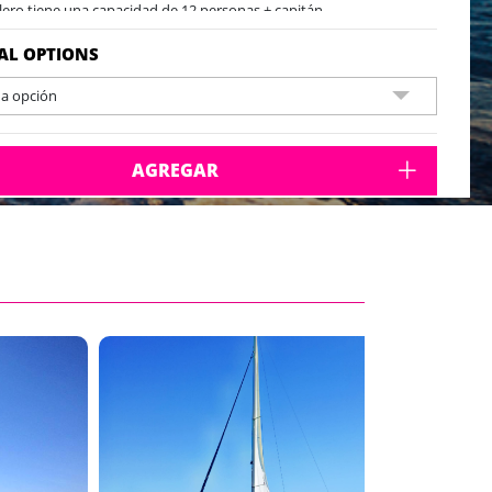
elero tiene una capacidad de 12 personas + capitán
AL OPTIONS
na opción
AGREGAR