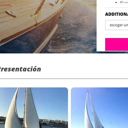
El v
ADDITION
escoger u
 Presentación