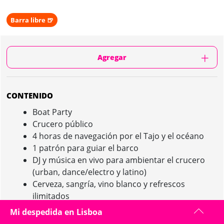
Barra libre 🍺
Agregar
CONTENIDO
Boat Party
Crucero público
4 horas de navegación por el Tajo y el océano
1 patrón para guiar el barco
DJ y música en vivo para ambientar el crucero
(urban, dance/electro y latino)
Cerveza, sangría, vino blanco y refrescos
ilimitados
1 sándwich con patatas fritas por persona
Mi despedida en Lisboa
Sándwich de pollo o vegetariano