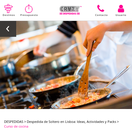
Destinos
Presupuesto
Contacto
Usuario
DESPEDIDAS
>
Despedida de Soltero en Lisboa: Ideas, Actividades y Packs
>
Curso de cocina