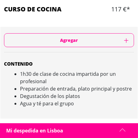
CURSO DE COCINA
117 €*
Agregar
CONTENIDO
1h30 de clase de cocina impartida por un
profesional
Preparación de entrada, plato principal y postre
Degustación de los platos
Agua y té para el grupo
CURSO DE COCINA IN LISBOA : PRESENTACIÓN
Mi despedida en Lisboa