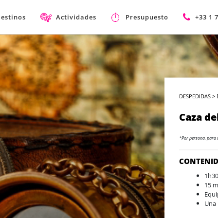
estinos
Actividades
Presupuesto
+33 1 
DESPEDIDAS
>
Caza de
*Por persona, para 
CONTENI
1h30
15 m
Equi
Una 