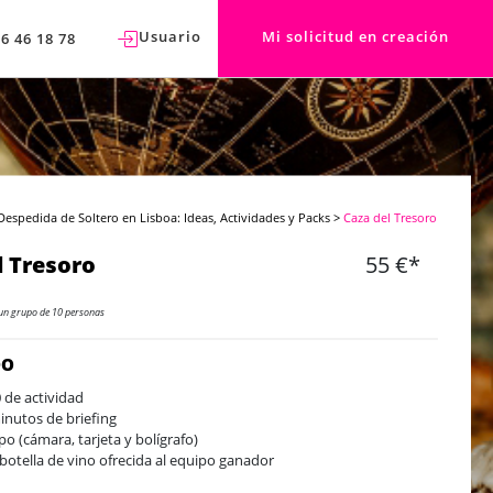
Usuario
Mi solicitud en creación
76 46 18 78
Despedida de Soltero en Lisboa: Ideas, Actividades y Packs
>
Caza del Tresoro
l Tresoro
55 €*
un grupo de 10 personas
DO
 de actividad
inutos de briefing
po (cámara, tarjeta y bolígrafo)
botella de vino ofrecida al equipo ganador