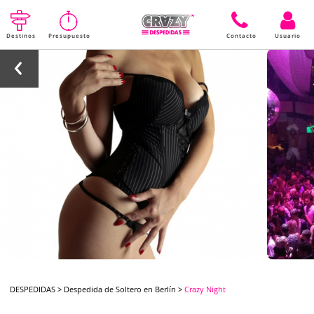
Destinos
Presupuesto
Contacto
Usuario
DESPEDIDAS
>
Despedida de Soltero en Berlín
>
Crazy Night