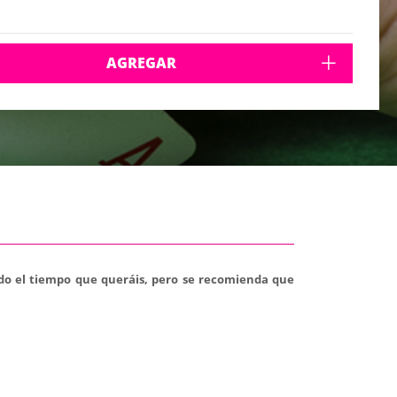
AGREGAR
todo el tiempo que queráis, pero se recomienda que