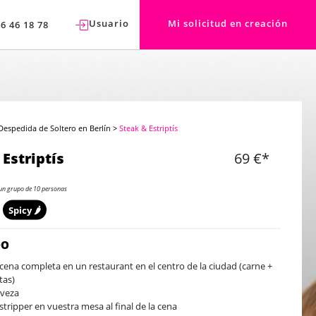
Usuario
Mi solicitud en creación
76 46 18 78
Despedida de Soltero en Berlín
>
Steak & Estriptís
 Estriptís
69 €*
un grupo de 10 personas
Spicy 🌶️
DO
cena completa en un restaurant en el centro de la ciudad (carne +
tas)
rveza
stripper en vuestra mesa al final de la cena