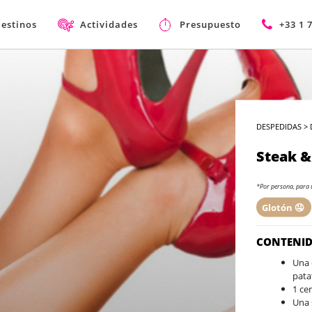
estinos
Actividades
Presupuesto
+33 1 
DESPEDIDAS
>
Steak &
*Por persona, para 
Glotón 🤤
CONTENI
Una 
pata
1 ce
Una 