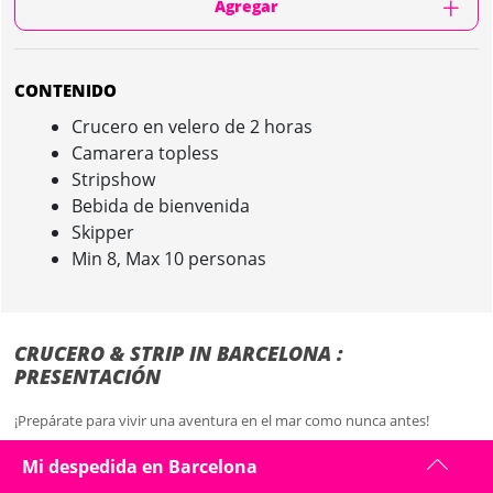
Agregar
CONTENIDO
Crucero en velero de 2 horas
Camarera topless
Stripshow
Bebida de bienvenida
Skipper
Min 8, Max 10 personas
CRUCERO & STRIP IN BARCELONA :
PRESENTACIÓN
¡Prepárate para vivir una aventura en el mar como nunca antes!
Surca las aguas brillantes de Barcelona, con el sol acariciándote la piel,
Mi despedida en Barcelona
la brisa marina en el rostro y toda la magia del Mediterráneo a tu