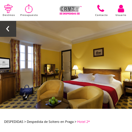
Destinos
Presupuesto
Contacto
Usuario
DESPEDIDAS
>
Despedida de Soltero en Praga
>
Hotel 2*