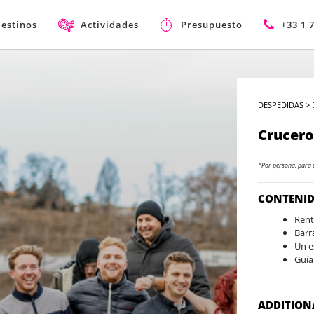
estinos
Actividades
Presupuesto
+33 1 
DESPEDIDAS
>
Crucero
*Por persona, para 
CONTENI
Rent
Barr
Un e
Guía
ADDITION