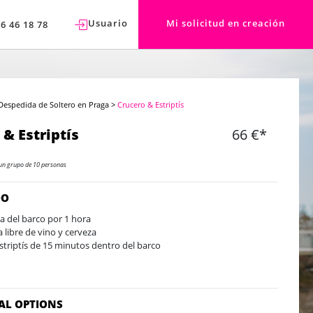
Usuario
Mi solicitud en creación
76 46 18 78
Despedida de Soltero en Praga
>
Crucero & Estriptís
 & Estriptís
66 €*
un grupo de 10 personas
DO
a del barco por 1 hora
a libre de vino y cerveza
striptís de 15 minutos dentro del barco
AL OPTIONS