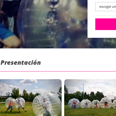
escoger u
: Presentación