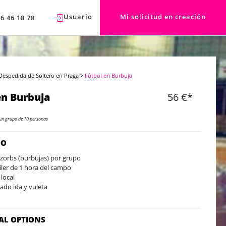
Usuario
Mi solicitud en creación
76 46 18 78
Despedida de Soltero en Praga
>
Fútbol en Burbuja
en Burbuja
56 €*
un grupo de 10 personas
DO
 zorbs (burbujas) por grupo
iler de 1 hora del campo
 local
lado ida y vuleta
AL OPTIONS