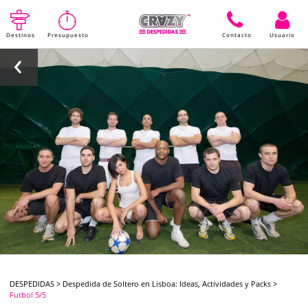
Destinos
Presupuesto
Contacto
Usuario
DESPEDIDAS
>
Despedida de Soltero en Lisboa: Ideas, Actividades y Packs
>
Futbol 5/5