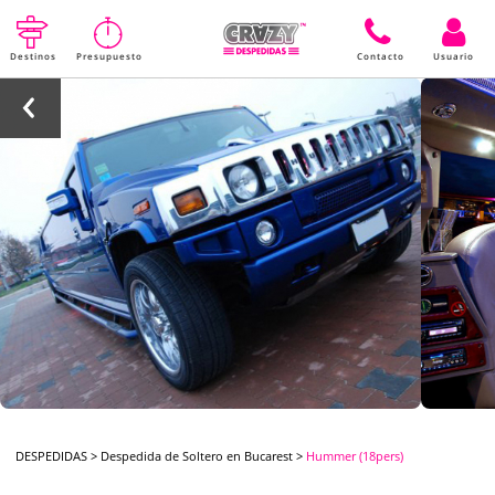
Destinos
Presupuesto
Contacto
Usuario
DESPEDIDAS
>
Despedida de Soltero en Bucarest
>
Hummer (18pers)