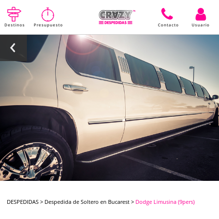
Destinos
Presupuesto
Contacto
Usuario
DESPEDIDAS
>
Despedida de Soltero en Bucarest
>
Dodge Limusina (9pers)