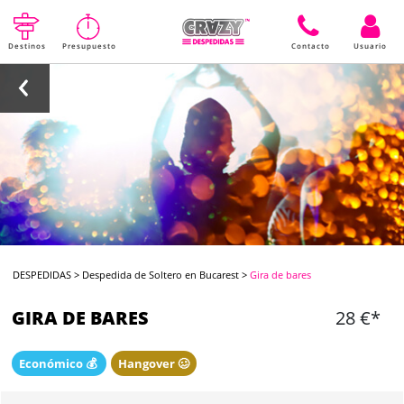
Destinos
Presupuesto
Contacto
Usuario
DESPEDIDAS
>
Despedida de Soltero en Bucarest
>
Gira de bares
GIRA DE BARES
28 €*
Económico 💰
Hangover 🥴