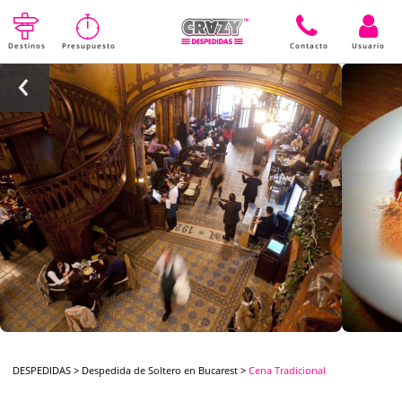
Destinos
Presupuesto
Contacto
Usuario
DESPEDIDAS
>
Despedida de Soltero en Bucarest
>
Cena Tradicional