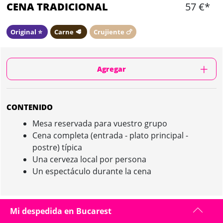
CENA TRADICIONAL
57 €*
Original ⭐️
Carne 🥩
Crujiente 🍗
Agregar
CONTENIDO
Mesa reservada para vuestro grupo
Cena completa (entrada - plato principal -
postre) típica
Una cerveza local por persona
Un espectáculo durante la cena
Mi despedida en Bucarest
CENA TRADICIONAL IN BUCAREST :