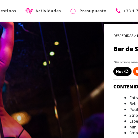
estinos
Actividades
Presupuesto
+33 1 
DESPEDIDAS
>
Bar de 
*Por persona, para 
Hot 🥵
B
CONTENI
Entr
Bebi
Posi
Stri
Espe
Míni
Stri