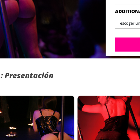
ADDITION
escoger u
 : Presentación