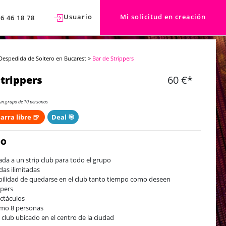
Usuario
Mi solicitud en creación
76 46 18 78
Despedida de Soltero en Bucarest
>
Bar de Strippers
Strippers
60 €*
un grupo de 10 personas
arra libre 🍺
Deal 🎯
DO
ada a un strip club para todo el grupo
das ilimitadas
bilidad de quedarse en el club tanto tiempo como deseen
ppers
ctáculos
mo 8 personas
p club ubicado en el centro de la ciudad