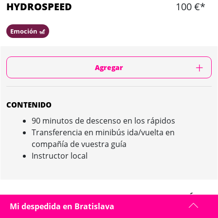
HYDROSPEED
100 €*
Emoción 🎢
Agregar
CONTENIDO
90 minutos de descenso en los rápidos
Transferencia en minibús ida/vuelta en
compañía de vuestra guía
Instructor local
HYDROSPEED IN BRATISLAVA : PRESENTACIÓN
Mi despedida en Bratislava
La guía os recogerá en vuestro alojamiento y os acompañará al lugar