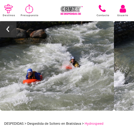
Destinos
Presupuesto
Contacto
Usuario
DESPEDIDAS
>
Despedida de Soltero en Bratislava
>
Hydrospeed