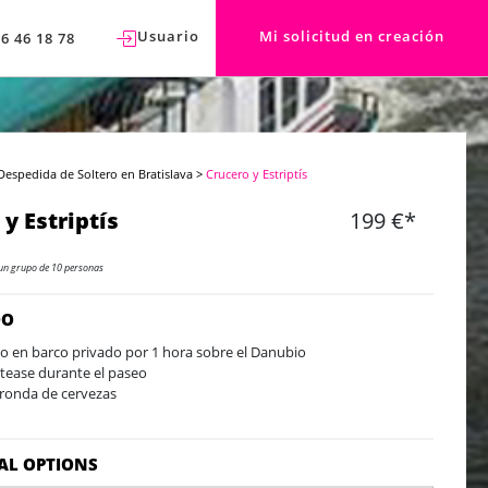
Usuario
Mi solicitud en creación
76 46 18 78
Despedida de Soltero en Bratislava
>
Crucero y Estriptís
y Estriptís
199 €*
un grupo de 10 personas
DO
o en barco privado por 1 hora sobre el Danubio
ptease durante el paseo
ronda de cervezas
AL OPTIONS