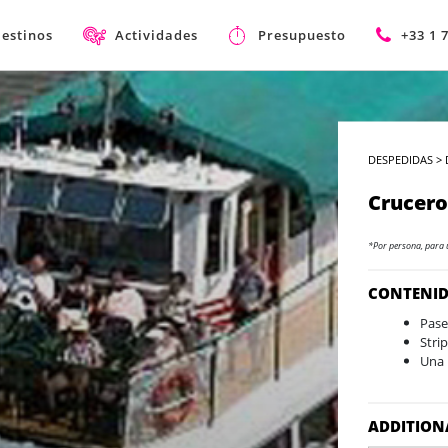
estinos
Actividades
Presupuesto
+33 1 
DESPEDIDAS
>
Crucero 
*Por persona, para 
CONTENI
Pase
Stri
Una 
ADDITION