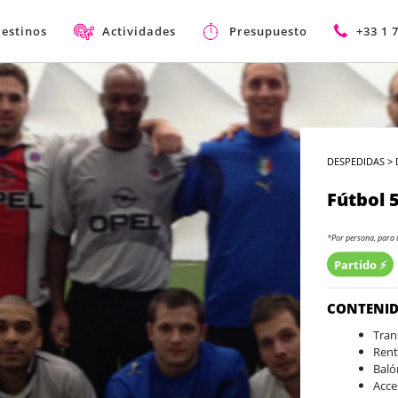
estinos
Actividades
Presupuesto
+33 1 
DESPEDIDAS
>
Fútbol 
*Por persona, para 
Partido ⚡️
CONTENI
Tran
Rent
Baló
Acce