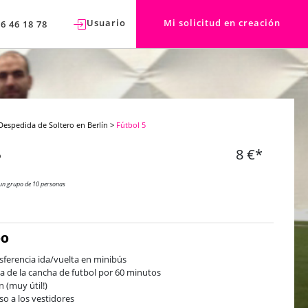
Usuario
Mi solicitud en creación
76 46 18 78
Despedida de Soltero en Berlín
>
Fútbol 5
5
8 €*
un grupo de 10 personas
DO
sferencia ida/vuelta en minibús
a de la cancha de futbol por 60 minutos
n (muy útil!)
so a los vestidores