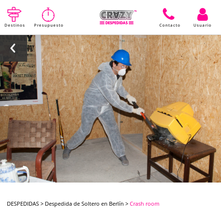
Destinos
Presupuesto
Contacto
Usuario
DESPEDIDAS
>
Despedida de Soltero en Berlín
>
Crash room