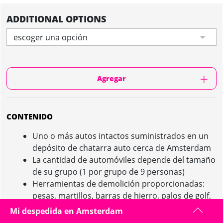
ADDITIONAL OPTIONS
escoger una opción
Agregar
CONTENIDO
Uno o más autos intactos suministrados en un
depósito de chatarra auto cerca de Amsterdam
La cantidad de automóviles depende del tamaño
de su grupo (1 por grupo de 9 personas)
Herramientas de demolición proporcionadas:
pesas, martillos, barras de hierro, palos de golf,
etc.
Mi despedida en Amsterdam
Lavado de autos sexy de una bella joven en bikini