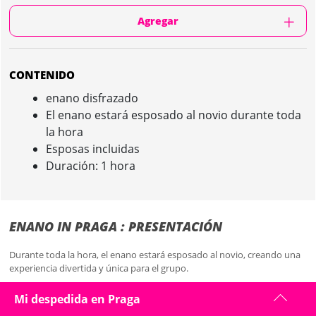
Agregar
CONTENIDO
enano disfrazado
El enano estará esposado al novio durante toda
la hora
Esposas incluidas
Duración: 1 hora
ENANO IN PRAGA : PRESENTACIÓN
Durante toda la hora, el enano estará esposado al novio, creando una
experiencia divertida y única para el grupo.
Las esposas están incluidas en la actividad, asegurando que el novio
Mi despedida en Praga
no pueda escapar de esta situación inesperada. ¡Una experiencia que