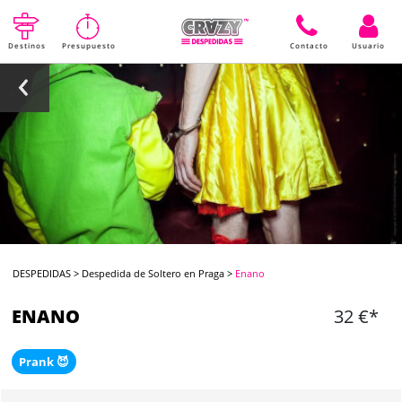
Destinos
Presupuesto
Contacto
Usuario
DESPEDIDAS
>
Despedida de Soltero en Praga
>
Enano
ENANO
32 €*
Prank 😈