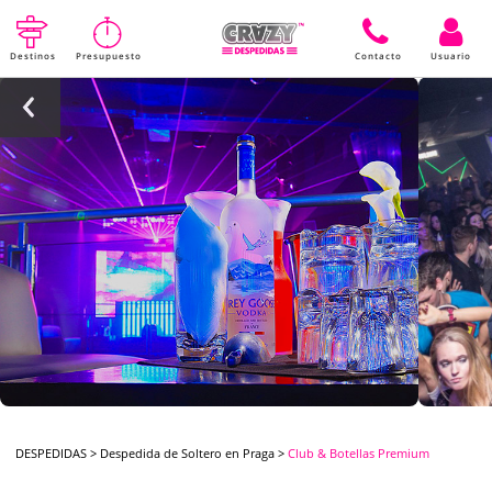
Destinos
Presupuesto
Contacto
Usuario
DESPEDIDAS
>
Despedida de Soltero en Praga
>
Club & Botellas Premium