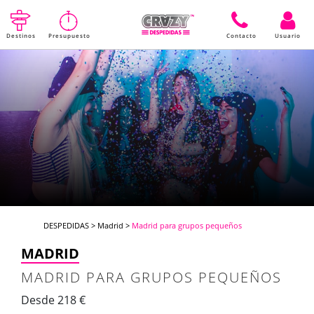
Destinos
Presupuesto
Contacto
Usuario
DESPEDIDAS
>
Madrid
>
Madrid para grupos pequeños
MADRID
MADRID PARA GRUPOS PEQUEÑOS
Desde 218 €