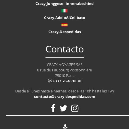
Crazy-Junggesellinnenabschied
Crazy-AddioAlCelibato
Crazy-Despedidas
Contacto
CRAZY-VOYAGES SAS
8 rue du Faubourg Poissonnière
75010 Paris
+33 1 76 46 18 78
Desde el lunes hasta el viernes, desde las 10h hasta las 19h
contacto@crazy-despedidas.com