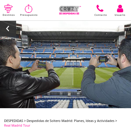
Destinos
Presupuesto
Contacto
Usuario
DESPEDIDAS
>
Despedidas de Soltero Madrid: Planes, Ideas y Actividades
>
Real Madrid Tour