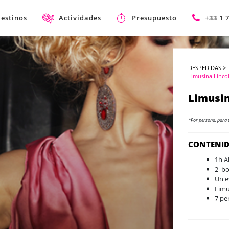
estinos
Actividades
Presupuesto
+33 1 
DESPEDIDAS
>
Limusina Lincol
Limusin
*Por persona, para 
CONTENI
1h A
2 bo
Un e
Limu
7 pe