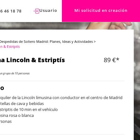
Usuario
Mi solicitud en creación
76 46 18 78
Despedidas de Soltero Madrid: Planes, Ideas y Actividades
>
n & Estriptís
a Lincoln & Estriptís
89 €*
un grupo de 10 personas
DO
lquiler de la Lincoln limusina con conductor en el centro de Madrid
tellas de cava y bebidas
striptis de 10 min en el vehículo
sina rosa o blanca
rsonas