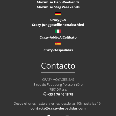
Maximise Hen Weekends
Maximise Stag Weekends
Crazy-JGA
Crazy-Junggesellinnenabschied
Crazy-AddioAlCelibato
Crazy-Despedidas
Contacto
CRAZY-VOYAGES SAS
8 rue du Faubourg Poissonnière
75010 Paris
+33 1 76 46 18 78
Desde el lunes hasta el viernes, desde las 10h hasta las 19h
contacto@crazy-despedidas.com