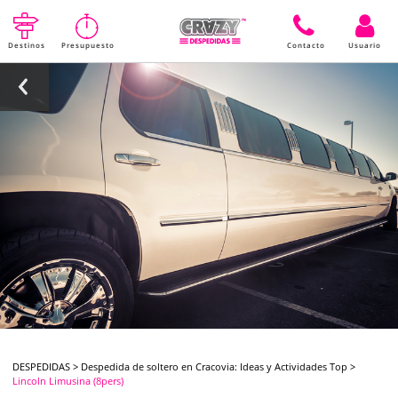
Destinos
Presupuesto
Contacto
Usuario
DESPEDIDAS
>
Despedida de soltero en Cracovia: Ideas y Actividades Top
>
Lincoln Limusina (8pers)