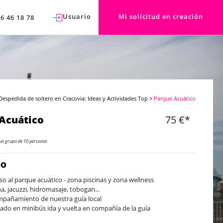
Usuario
Mi solicitud en creación
76 46 18 78
Despedida de soltero en Cracovia: Ideas y Actividades Top
>
Parque Acuático
Acuático
75 €*
un grupo de 10 personas
DO
so al parque acuático - zona piscinas y zona wellness
a, jacuzzi, hidromasaje, tobogan...
pañamiento de nuestra guía local
lado en minibús ida y vuelta en compañía de la guía