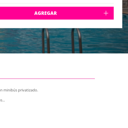
AGREGAR
en minibús privatizado.
...