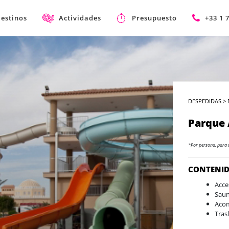
estinos
Actividades
Presupuesto
+33 1 
DESPEDIDAS
>
Parque 
*Por persona, para 
CONTENI
Acce
Saun
Acom
Tras