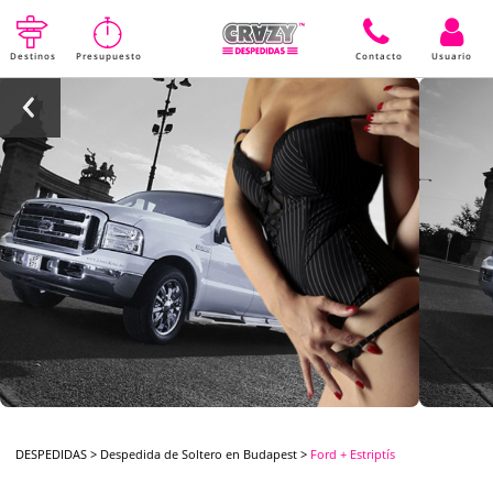
Destinos
Presupuesto
Contacto
Usuario
DESPEDIDAS
>
Despedida de Soltero en Budapest
>
Ford + Estriptís